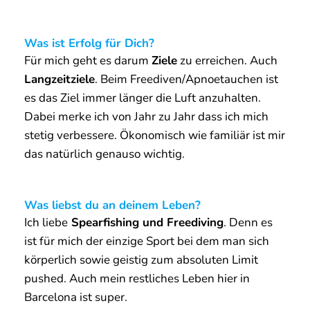
Was bedeutet Heimat für Dich?
Catalunya
(Katalonien), wenn ich meine Sprache
und meine Kultur um mich herum habe. Wenn es
ums Freediving geht, ist es meine
Ecke im Pool
#er lacht#.
Welche 3 Dinge machen Dich glücklich?
1 – Gute Resultate im Freediving
2 – Interessante Projekte
3 – Familie
. Ich möchte dass es meiner Familie
gut geht.