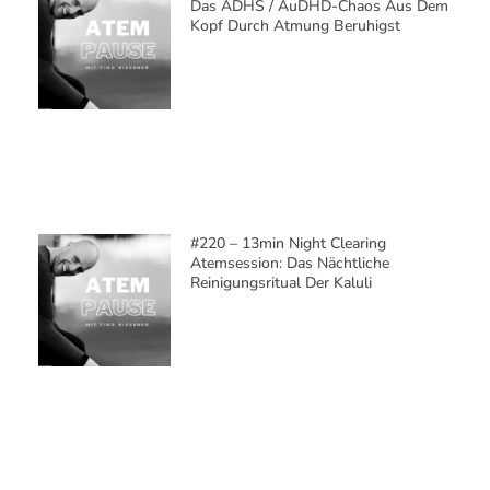
Kopf Abends Keine Ruhe Gibt Und
Wie Du Durch Aussprechen Und
Atmen Echten Frieden Findest
#218 – Anti-Aging Durch
Sauerstoffentzug? Wie CO2-Toleranz
Deine Zellen Verjüngt (4-4-8-4
Atmung)