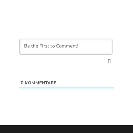
BY TIMO NIESSNER
QUICK LINKS
KURSE
Mein Konto
Breathwork
Podcast
Breathwork Graz
Buch
Live Atemtraining
FAQ
Mental Stark
RECHTLICHES
Apnea Surf
Impressum
Datenschutz
AGB