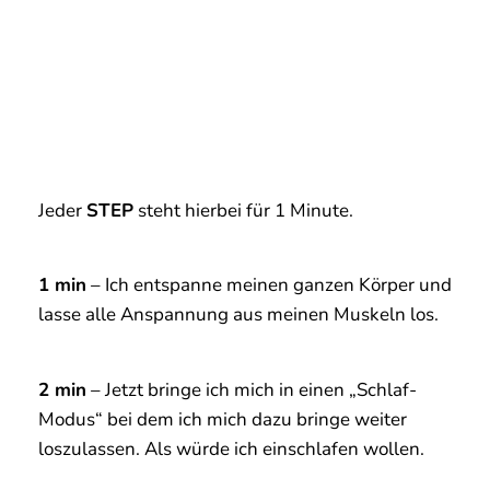
1 min
– Ich entspanne meinen ganzen Körper und
lasse alle Anspannung aus meinen Muskeln los.
2 min
– Jetzt bringe ich mich in einen „Schlaf-
Modus“ bei dem ich mich dazu bringe weiter
loszulassen. Als würde ich einschlafen wollen.
3 min
– Hier bleibe ich so entspannt als würd ich
in meinem Bett liegen.
4 min
– Nun fange ich an das Co2 zu spüren und
es wird langsam etwas ungemütlicher.
5 min
– Ab jetzt versuche ich die aufkommende