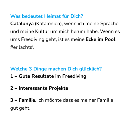
Besten Dank Aleix, sichere Zeit unter Wasser und
bis bald, hoffentlich dann am Meer.
Bring deine Atmung auf ein neues Level im
wöchentlichen Atempause-Atemtraining oder
mit dem kostenlosen 7-Tage-Atemjournal
7-TAGE-ATEMJOURNAL
LIVE ATEMTRAINING
Erfahre mehr über mich
ÜBER TIMO