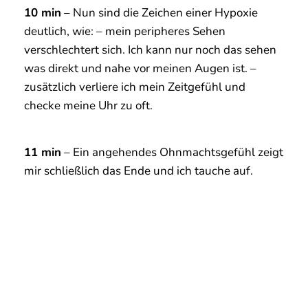
mir schließlich das Ende und ich tauche auf.
Wie hast du gelernt, diese körperlichen Zeichen
wahrzunehmen?
Gefühlt bin ich über 100.000 mal am
Meeresboden gelegen
und habe darauf gewartet
einen Fisch zu schießen. Dabei habe ich gelernt
was in meinem Körper passiert und kann seither
diese Zeichen sehr zuverlässig deuten.
„Beim Harpunenfischen (Spearfishing) ist ein
Blackout zu 99% tödlich.“