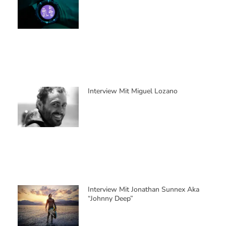
Interview Mit Alessia Zecchini
ATEMPAUSE PODCAST
#221 – Das Befreite Gehirn – Wie Du
Das ADHS / AuDHD-Chaos Aus Dem