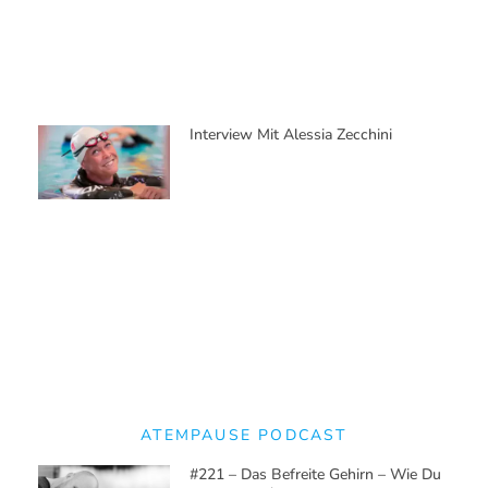
Kopf Durch Atmung Beruhigst
#220 – 13min Night Clearing
Atemsession: Das Nächtliche
Reinigungsritual Der Kaluli
#219 – Night Clearing – Warum Dein