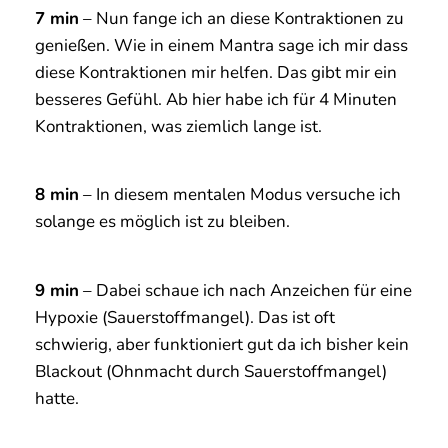
9 min
– Dabei schaue ich nach Anzeichen für eine
Hypoxie (Sauerstoffmangel). Das ist oft
schwierig, aber funktioniert gut da ich bisher kein
Blackout (Ohnmacht durch Sauerstoffmangel)
hatte.
10 min
– Nun sind die Zeichen einer Hypoxie
deutlich, wie: – mein peripheres Sehen
verschlechtert sich. Ich kann nur noch das sehen
was direkt und nahe vor meinen Augen ist. –
zusätzlich verliere ich mein Zeitgefühl und
checke meine Uhr zu oft.
11 min
– Ein angehendes Ohnmachtsgefühl zeigt