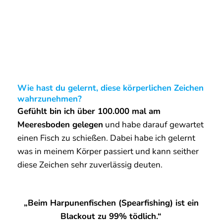
Was ist Erfolg für Dich?
Für mich geht es darum
Ziele
zu erreichen. Auch
Langzeitziele
. Beim Freediven/Apnoetauchen ist
es das Ziel immer länger die Luft anzuhalten.
Dabei merke ich von Jahr zu Jahr dass ich mich
stetig verbessere. Ökonomisch wie familiär ist mir
das natürlich genauso wichtig.
Was liebst du an deinem Leben?
Ich liebe
Spearfishing und Freediving
. Denn es
ist für mich der einzige Sport bei dem man sich
körperlich sowie geistig zum absoluten Limit
pushed. Auch mein restliches Leben hier in
Barcelona ist super.