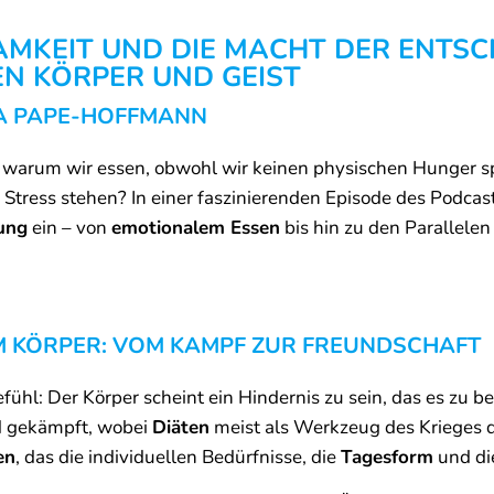
MKEIT UND DIE MACHT DER ENTSCH
N KÖRPER UND GEIST
IA PAPE-HOFFMANN
t, warum wir essen, obwohl wir keinen physischen Hunger 
Stress stehen? In einer faszinierenden Episode des Podcasts
ung
ein – von
emotionalem Essen
bis hin zu den Parallele
M KÖRPER: VOM KAMPF ZUR FREUNDSCHAFT
ühl: Der Körper scheint ein Hindernis zu sein, das es zu be
d gekämpft, wobei
Diäten
meist als Werkzeug des Krieges di
en
, das die individuellen Bedürfnisse, die
Tagesform
und d