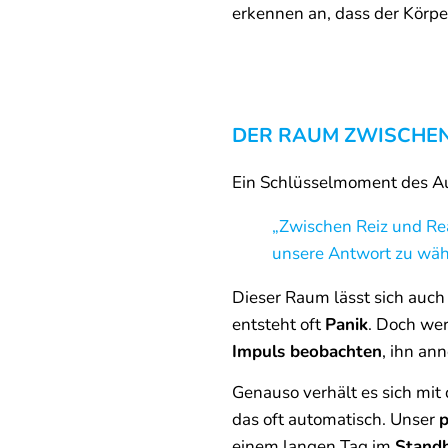
erkennen an, dass der Körp
DER RAUM ZWISCHEN
Ein Schlüsselmoment des Aus
„Zwischen Reiz und Rea
unsere Antwort zu wäh
Dieser Raum lässt sich auch
entsteht oft
Panik
. Doch wer
Impuls beobachten
, ihn a
Genauso verhält es sich mi
das oft automatisch. Unser
p
einem langen Tag im
Stand