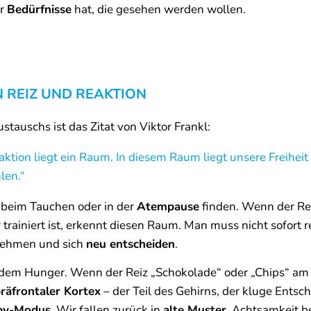
er
Bedürfnisse
hat, die gesehen werden wollen.
 REIZ UND REAKTION
tauschs ist das Zitat von Viktor Frankl:
ktion liegt ein Raum. In diesem Raum liegt unsere Freihei
len.“
 beim Tauchen oder in der
Atempause
finden. Wenn der Re
 trainiert ist, erkennt diesen Raum. Man muss nicht sofort
nnehmen und sich
neu entscheiden
.
t dem Hunger. Wenn der Reiz „Schokolade“ oder „Chips“ am
räfrontaler Kortex
– der Teil des Gehirns, der kluge Entsch
by-Modus
. Wir fallen zurück in
alte Muster
. Achtsamkeit b