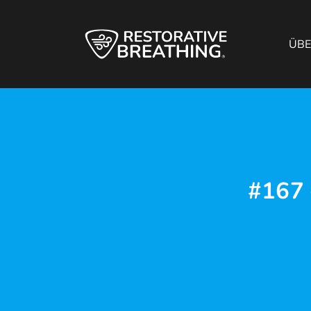
ÜB
#167 