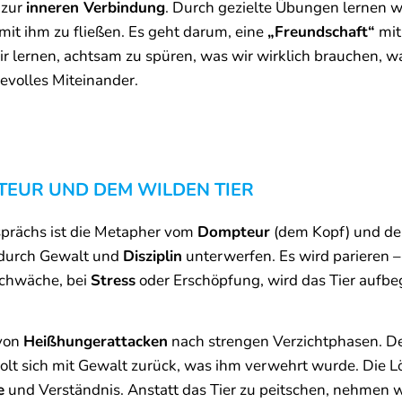
 zur
inneren Verbindung
. Durch gezielte Übungen lernen w
mit ihm zu fließen. Es geht darum, eine
„Freundschaft“
mit
 lernen, achtsam zu spüren, was wir wirklich brauchen, wa
bevolles Miteinander.
TEUR UND DEM WILDEN TIER
esprächs ist die Metapher vom
Dompteur
(dem Kopf) und d
 durch Gewalt und
Disziplin
unterwerfen. Es wird parieren 
Schwäche, bei
Stress
oder Erschöpfung, wird das Tier auf
 von
Heißhungerattacken
nach strengen Verzichtphasen. De
olt sich mit Gewalt zurück, was ihm verwehrt wurde. Die Lö
e
und Verständnis. Anstatt das Tier zu peitschen, nehmen w