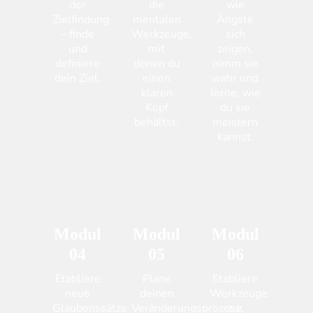
der
die
wie
Zielfindung
mentalen
Ängste
– finde
Werkzeuge,
sich
und
mit
zeigen,
definiere
denen du
nimm sie
dein Ziel.
einen
wahr und
klaren
lerne, wie
Kopf
du sie
behältst.
meistern
kannst.
Modul
Modul
Modul
04
05
06
Etabliere
Plane
Etabliere
neue
deinen
Werkzeuge
Glaubenssätze
Veränderungsprozess,
zur