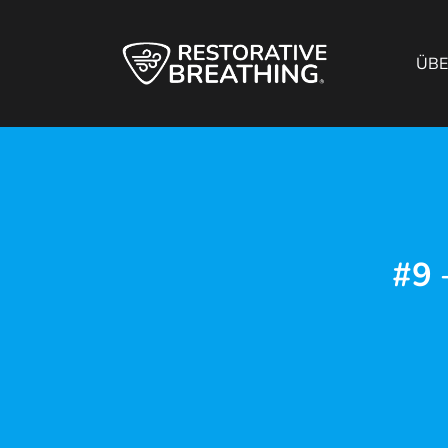
ÜB
#9 