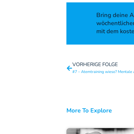
Bring deine A
wöchentliche
mit dem kost
VORHERIGE FOLGE
#7 – Atemtraining wieso? Mentale
More To Explore