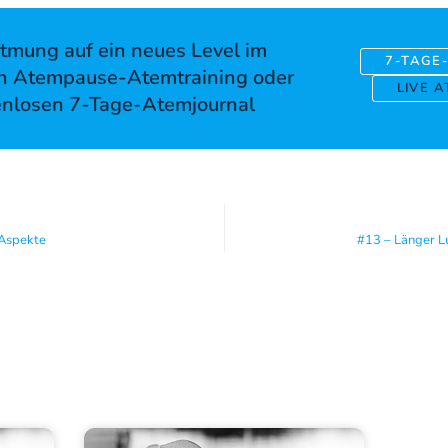
tmung auf ein neues Level im
7-TAGE
n Atempause-Atemtraining oder
LIVE 
enlosen 7-Tage-Atemjournal
 Aspekte
#13 – Länger L