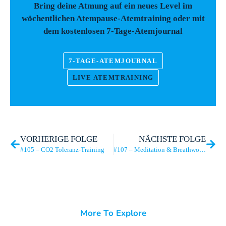
Bring deine Atmung auf ein neues Level im
wöchentlichen Atempause-Atemtraining oder mit
dem kostenlosen 7-Tage-Atemjournal
7-TAGE-ATEMJOURNAL
LIVE ATEMTRAINING
VORHERIGE FOLGE
NÄCHSTE FOLGE
#105 – CO2 Toleranz-Training
#107 – Meditation & Breathwork: Expertentalk mit Pascal Herth & Oliver Petersen
More To Explore