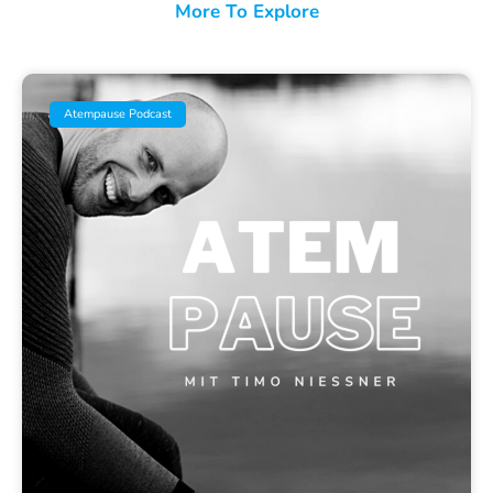
More To Explore
Atempause Podcast