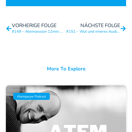
VORHERIGE FOLGE
NÄCHSTE FOLGE
#149 – Atemsession 12min: Dein Weg durch ein Eisbad (Kaltes Wasser)
#151 – Wut und inneres Ausbrechen: Hochfrequentes Atmen als kraftvoller Kanal
More To Explore
Atempause Podcast