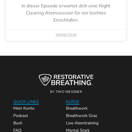
In dieser Episode erwartet dich eine Night
Clearing Atemsession für ein leichtes
Einschlafen.
30/06/2026
BY TIMO NIESSNER
QUICK LINKS
KURSE
Mein Konto
Breathwork
Podcast
Breathwork Graz
Buch
Live Atemtraining
FAQ
Mental Stark