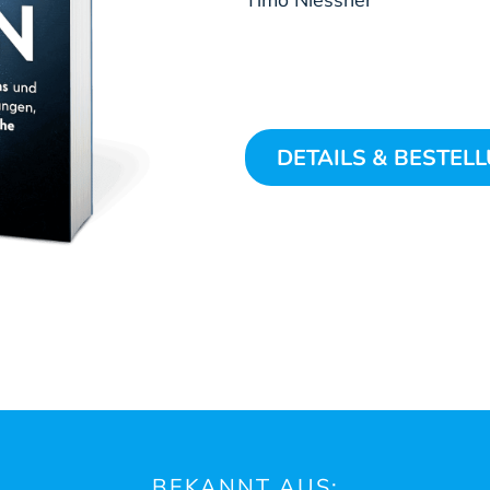
Timo Niessner
DETAILS & BESTEL
BEKANNT AUS: