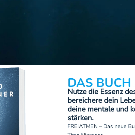
DAS BUCH
Nutze die Essenz d
bereichere dein Leb
deine mentale und k
stärken.
FREIATMEN – Das neue Buc