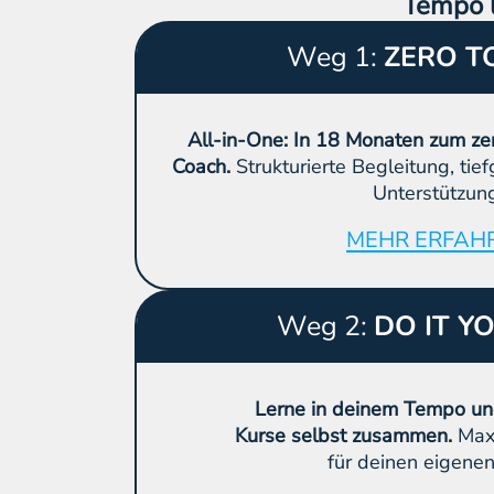
Tempo l
Weg 1:
ZERO T
All-in-One: In 18 Monaten zum zer
Coach.
Strukturierte Begleitung, ti
Unterstützung
MEHR ERFAH
Weg 2:
DO IT Y
Lerne in deinem Tempo und 
Kurse selbst zusammen.
Maxi
für deinen eigene