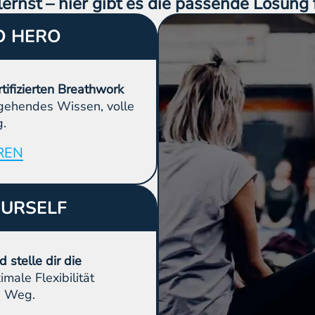
ernst – hier gibt es die passende Lösung f
O HERO
tifizierten Breathwork
efgehendes Wissen, volle
.
REN
OURSELF
stelle dir die
male Flexibilität
n Weg.