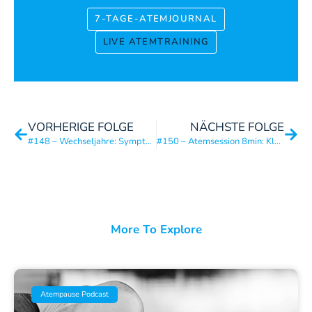
7-TAGE-ATEMJOURNAL
LIVE ATEMTRAINING
VORHERIGE FOLGE
NÄCHSTE FOLGE
#148 – Wechseljahre: Symptome erkennen & Unterstützung finden
#150 – Atemsession 8min: Klarer Kopf
More To Explore
Atempause Podcast