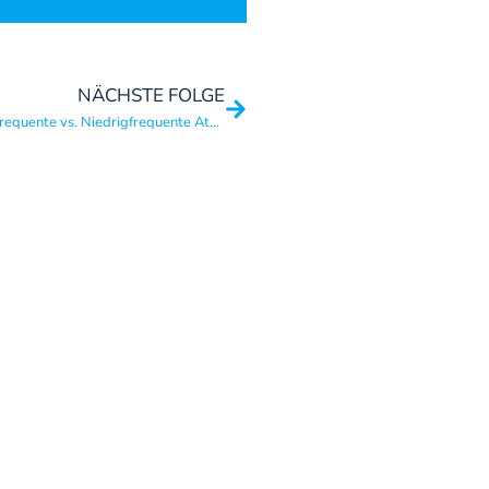
NÄCHSTE FOLGE
#137 – Gesundes Atemtraining: Hochfrequente vs. Niedrigfrequente Atemsessions