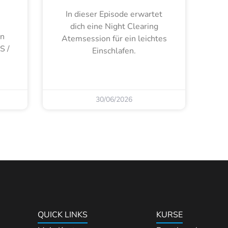
In dieser Episode erwartet
s
dich eine Night Clearing
rn
Atemsession für ein leichtes
S /
Einschlafen.
30/06/2026
QUICK LINKS
KURSE