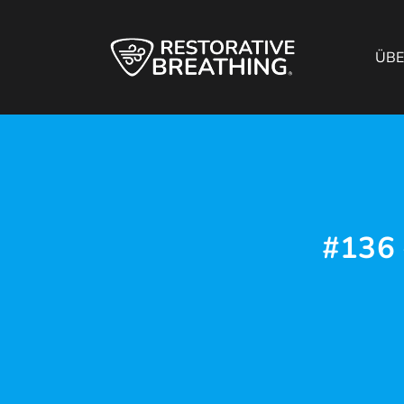
ÜB
#136 