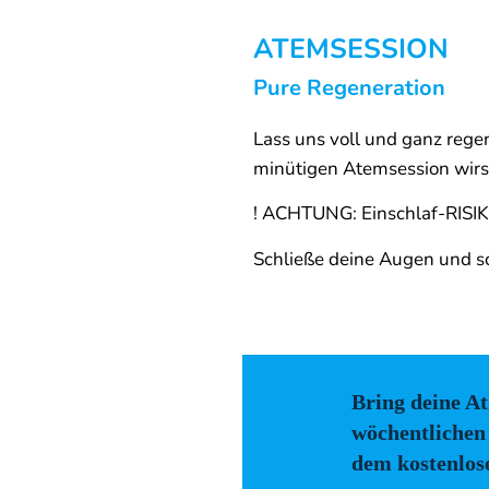
ATEMSESSION
Pure Regeneration
Lass uns voll und ganz rege
minütigen Atemsession wirst
! ACHTUNG: Einschlaf-RISIK
Schließe deine Augen und s
Bring deine A
wöchentlichen
dem kostenlos