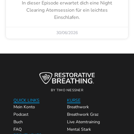
In dieser Episode erwartet dich eine Night
Clearing Atemsession für ein leichtes
Einschlafen.
30/06/2026
BY TIMO NIESSNER
QUICK LINKS
KURSE
Mein Konto
Breathwork
Podcast
Breathwork Graz
Buch
Live Atemtraining
FAQ
Mental Stark