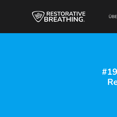
ÜB
#19
Re