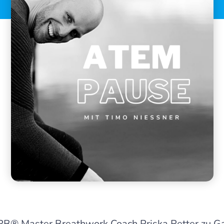
r RB®️ Master Breathwork Coach Priska Retter zu G