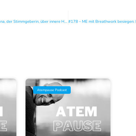
#176 – Die Kraft der Stimme: Mit Jana, der Stimmgeberin, über innere Haltung und authentische Kommunikation
Atempause Podcast