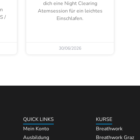
s
dich eine Night Clearing
rn
Atemsession für ein leichtes
S /
Einschlafen.
30/06/2026
QUICK LINKS
KURSE
Mein Konto
Breathwork
Ausbildung
Breathwork Graz