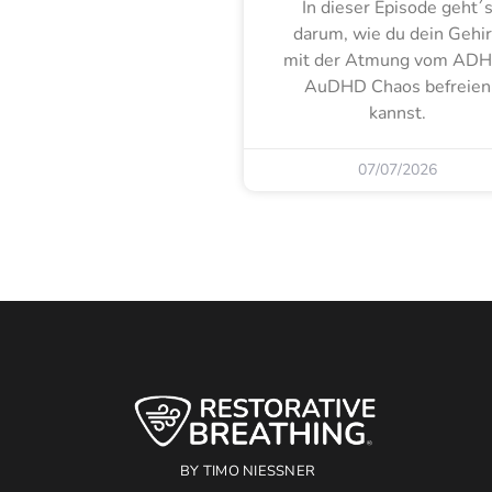
In dieser Episode geht´
darum, wie du dein Gehi
mit der Atmung vom ADH
AuDHD Chaos befreien
kannst.
07/07/2026
BY TIMO NIESSNER