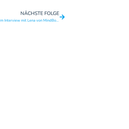
NÄCHSTE FOLGE
#178 – ME mit Breathwork besiegen: Im Interview mit Lena von MindBodySync