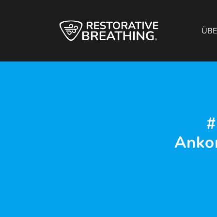
ÜB
#
Anko