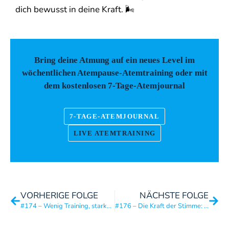
dich bewusst in deine Kraft. 🌬️
Bring deine Atmung auf ein neues Level im
wöchentlichen Atempause-Atemtraining oder mit
dem kostenlosen 7-Tage-Atemjournal
7-TAGE-ATEMJOURNAL
LIVE ATEMTRAINING
VORHERIGE FOLGE
NÄCHSTE FOLGE
#174 – Wenig Training, starke Performance: Die 3 Prinzipien für langes Luftanhalten
#176 – Die Kraft der Stimme: Mit Jana, der Stimmgeberin, über innere Haltung und authentische Kommunikation