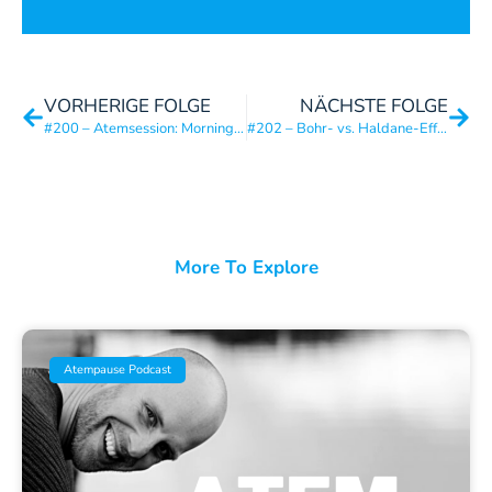
VORHERIGE FOLGE
NÄCHSTE FOLGE
#200 – Atemsession: Morning Espresso – Kick Start in den Tag
#202 – Bohr- vs. Haldane-Effekt: Die Wissenschaft hinter Sauerstoff und CO2
More To Explore
Atempause Podcast